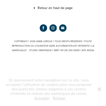
↑
Retour en haut de page
COPYRIGHT© 2026 ANNE LEROUX I TOUS DROITS RÉSERVÉS I TOUTE
REPRODUCTION OU UTILISATION SANS AUTORISATION EST INTERDITE I LA
GARGOUILLE® - STUDIO GRAPHIQUE I SIRET 811 215 250 00010 I APE 9003A
En poursuivant votre navigation sur ce site, vous
acceptez l’utilisation de cookies pour vous proposer
des publicités ciblées adaptées à vos centres
d’intérêts et réaliser des statistiques de visites.
Accepter
Refuser